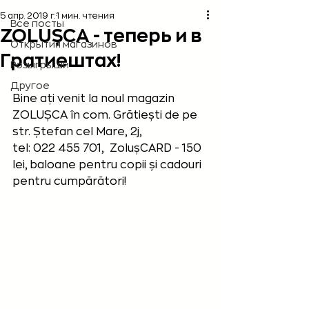
5 апр. 2019 г.
1 мин. чтения
Все посты
ZOLUȘCA - теперь и в
Открытия магазинов
Гратиештах!
Розыгрыши
Другое
Bine ați venit la noul magazin 
ZOLUȘCA în com. Grătiești de pe 
str. Ștefan cel Mare, 2j, 
tel: 022 455 701,  ZolușCARD - 150 
lei, baloane pentru copii și cadouri 
pentru cumpărători!